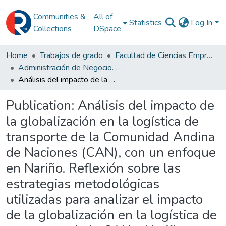
Communities &
All of
Statistics
Log In
Collections
DSpace
Home
Trabajos de grado
Facultad de Ciencias Empresariales
Administración de Negocios Internacionales
Análisis del impacto de la globalización en la logística de transporte de la Comunidad Andina de Naciones (CAN), con un enfoque en Nariño. Reflexión sobre las estrategias metodológicas utilizadas para analizar el impacto de la globalización en la logística de transporte de la CAN y Nariño. Revisión sobre las estrategias desarrollar una visión propia sobre el impacto de la globalización en la logística de la CAN y Nariño. ¿Cómo puede Nariño, aprovechando su posición geoestratégica, superar los desafíos logísticos impuestos por la globalización para mejorar su competitividad e integración en la CAN y el comercio internacional?
Publication:
Análisis del impacto de
la globalización en la logística de
transporte de la Comunidad Andina
de Naciones (CAN), con un enfoque
en Nariño. Reflexión sobre las
estrategias metodológicas
utilizadas para analizar el impacto
de la globalización en la logística de