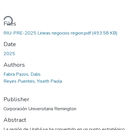
ding...
Files
RIU-PRE-2025 Lineas negocios region.pdf
(493.58 KB)
Date
2025
Authors
Fabra Pazos, Dalis
Reyes Puentes, Yiseth Paola
Publisher
Corporación Universitaria Remington
Abstract
La región de Urabá se ha convertido en un punto estratégico