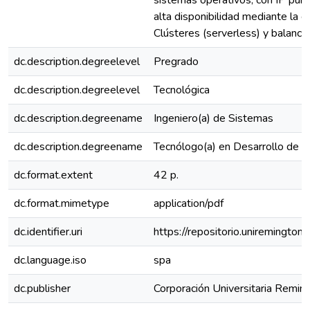
sistemas operativos, con IP públ
alta disponibilidad mediante la 
Clústeres (serverless) y balance
dc.description.degreelevel
Pregrado
dc.description.degreelevel
Tecnológica
dc.description.degreename
Ingeniero(a) de Sistemas
dc.description.degreename
Tecnólogo(a) en Desarrollo de 
dc.format.extent
42 p.
dc.format.mimetype
application/pdf
dc.identifier.uri
https://repositorio.uniremingt
dc.language.iso
spa
dc.publisher
Corporación Universitaria Remin