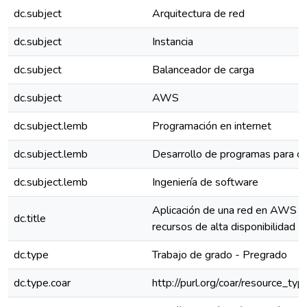
dc.subject
Arquitectura de red
dc.subject
Instancia
dc.subject
Balanceador de carga
dc.subject
AWS
dc.subject.lemb
Programación en internet
dc.subject.lemb
Desarrollo de programas para 
dc.subject.lemb
Ingeniería de software
Aplicación de una red en AWS es
dc.title
recursos de alta disponibilidad
dc.type
Trabajo de grado - Pregrado
dc.type.coar
http://purl.org/coar/resource_ty