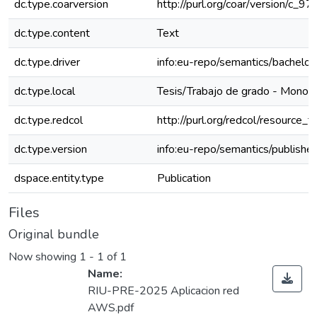
dc.type.coarversion
http://purl.org/coar/version/c
dc.type.content
Text
dc.type.driver
info:eu-repo/semantics/bachelor
dc.type.local
Tesis/Trabajo de grado - Monogr
dc.type.redcol
http://purl.org/redcol/resource_
dc.type.version
info:eu-repo/semantics/publishe
dspace.entity.type
Publication
Files
Original bundle
Now showing
1 - 1 of 1
Name:
RIU-PRE-2025 Aplicacion red
AWS.pdf