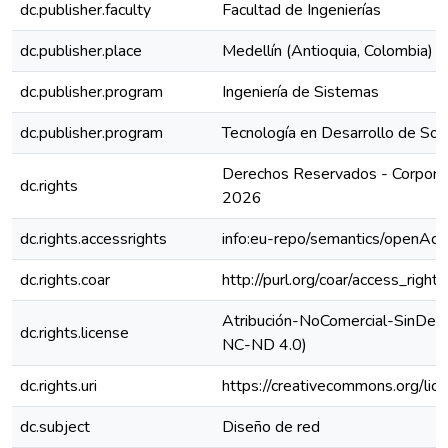
dc.publisher.faculty
Facultad de Ingenierías
dc.publisher.place
Medellín (Antioquia, Colombia)
dc.publisher.program
Ingeniería de Sistemas
dc.publisher.program
Tecnología en Desarrollo de So
Derechos Reservados - Corporac
dc.rights
2026
dc.rights.accessrights
info:eu-repo/semantics/openAcc
dc.rights.coar
http://purl.org/coar/access_right
Atribución-NoComercial-SinDeriv
dc.rights.license
NC-ND 4.0)
dc.rights.uri
https://creativecommons.org/lic
dc.subject
Diseño de red