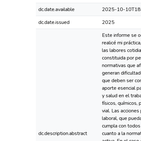
dc.date.available
2025-10-10T18
dc.date.issued
2025
Este informe se 
realicé mi prácti
las labores cotidi
constituida por p
normativas que af
generan dificultad
que deben ser con
aporte esencial p
y salud en el trab
físicos, químicos,
vial. Las accione
laboral, que pued
cumpla con todos 
dc.description.abstract
cuanto a la normat