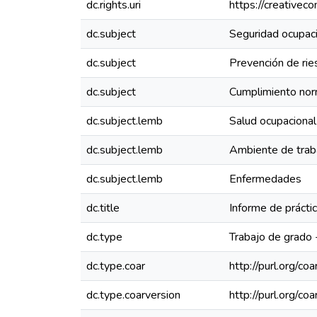
dc.rights.uri
https://creativec
dc.subject
Seguridad ocupac
dc.subject
Prevención de rie
dc.subject
Cumplimiento nor
dc.subject.lemb
Salud ocupacional
dc.subject.lemb
Ambiente de trab
dc.subject.lemb
Enfermedades
dc.title
Informe de prácti
dc.type
Trabajo de grado
dc.type.coar
http://purl.org/co
dc.type.coarversion
http://purl.org/