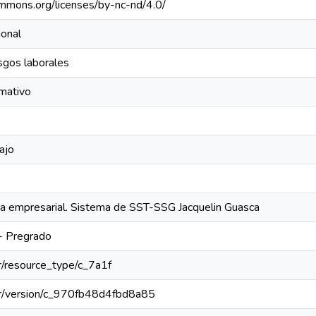
ommons.org/licenses/by-nc-nd/4.0/
ional
sgos laborales
mativo
ajo
ca empresarial. Sistema de SST-SSG Jacquelin Guasca
 - Pregrado
ar/resource_type/c_7a1f
coar/version/c_970fb48d4fbd8a85