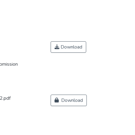
Download
ubmission
.pdf
Download