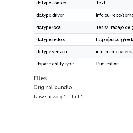
dc.type.content
Text
dc.type.driver
info:eu-repo/sema
dc.type.local
Tesis/Trabajo de 
dc.type.redcol
http://purl.org/r
dc.type.version
info:eu-repo/sema
dspace.entity.type
Publication
Files
Original bundle
Now showing
1 - 1 of 1