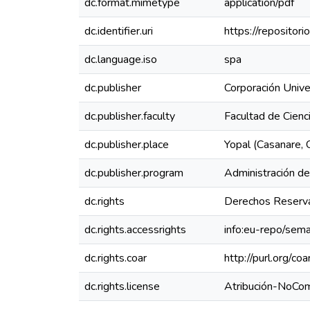
dc.format.mimetype
application/pdf
dc.identifier.uri
https://reposito
dc.language.iso
spa
dc.publisher
Corporación Unive
dc.publisher.faculty
Facultad de Cienc
dc.publisher.place
Yopal (Casanare, 
dc.publisher.program
Administración d
dc.rights
Derechos Reserva
dc.rights.accessrights
info:eu-repo/sem
dc.rights.coar
http://purl.org/co
dc.rights.license
Atribución-NoCom