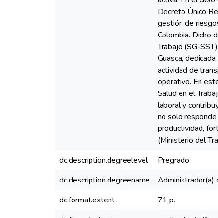
activa. En el cas
Decreto Único Regl
gestión de riesgo
Colombia. Dicho d
Trabajo (SG-SST) 
Guasca, dedicada 
actividad de trans
operativo. En est
Salud en el Traba
laboral y contrib
no solo responde 
productividad, for
(Ministerio del Tr
dc.description.degreelevel
Pregrado
dc.description.degreename
Administrador(a)
dc.format.extent
71 p.