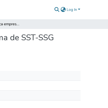
Log In
Informe de práctica empresarial. Sistema de SST-SSG Jacquelin Guasca
ema de SST-SSG