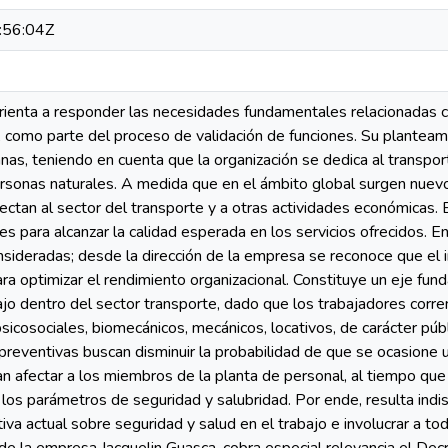
:56:04Z
orienta a responder las necesidades fundamentales relacionadas
ca, como parte del proceso de validación de funciones. Su plantea
anas, teniendo en cuenta que la organización se dedica al transport
ersonas naturales. A medida que en el ámbito global surgen nue
ectan al sector del transporte y a otras actividades económicas. 
es para alcanzar la calidad esperada en los servicios ofrecidos. 
sideradas; desde la dirección de la empresa se reconoce que e
ara optimizar el rendimiento organizacional. Constituye un eje fu
ajo dentro del sector transporte, dado que los trabajadores corren
 psicosociales, biomecánicos, mecánicos, locativos, de carácter púb
s preventivas buscan disminuir la probabilidad de que se ocasione
an afectar a los miembros de la planta de personal, al tiempo qu
los parámetros de seguridad y salubridad. Por ende, resulta indis
iva actual sobre seguridad y salud en el trabajo e involucrar a t