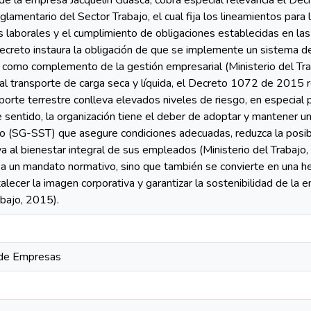
o de la empresa Jacquelin Guasca, cobra especial relevancia el 
amentario del Sector Trabajo, el cual fija los lineamientos para 
s laborales y el cumplimiento de obligaciones establecidas en la
ecreto instaura la obligación de que se implemente un sistema de
como complemento de la gestión empresarial (Ministerio del Tra
al transporte de carga seca y líquida, el Decreto 1072 de 2015 re
porte terrestre conlleva elevados niveles de riesgo, en especial 
e sentido, la organización tiene el deber de adoptar y mantener 
jo (SG-SST) que asegure condiciones adecuadas, reduzca la posibi
uya al bienestar integral de sus empleados (Ministerio del Trabaj
a un mandato normativo, sino que también se convierte en una he
talecer la imagen corporativa y garantizar la sostenibilidad de la
abajo, 2015).
 de Empresas