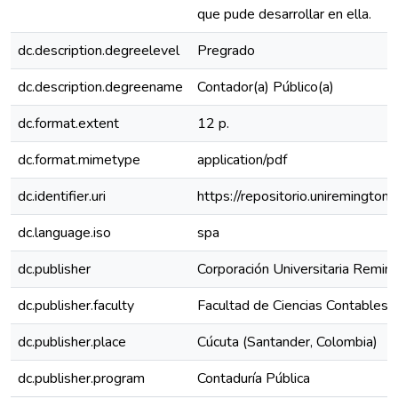
que pude desarrollar en ella.
dc.description.degreelevel
Pregrado
dc.description.degreename
Contador(a) Público(a)
dc.format.extent
12 p.
dc.format.mimetype
application/pdf
dc.identifier.uri
https://repositorio.uniremingt
dc.language.iso
spa
dc.publisher
Corporación Universitaria Remin
dc.publisher.faculty
Facultad de Ciencias Contables
dc.publisher.place
Cúcuta (Santander, Colombia)
dc.publisher.program
Contaduría Pública