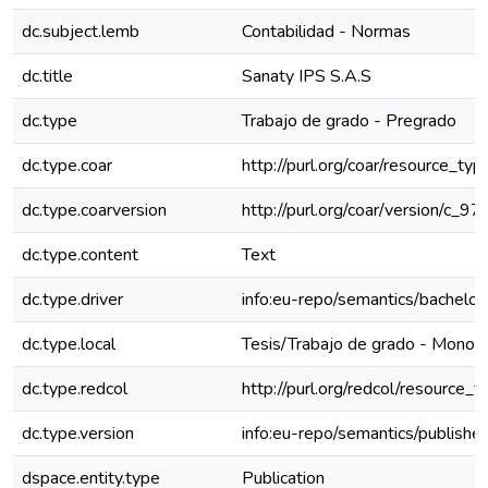
dc.subject.lemb
Contabilidad - Normas
dc.title
Sanaty IPS S.A.S
dc.type
Trabajo de grado - Pregrado
dc.type.coar
http://purl.org/coar/resource_ty
dc.type.coarversion
http://purl.org/coar/version/c
dc.type.content
Text
dc.type.driver
info:eu-repo/semantics/bachelor
dc.type.local
Tesis/Trabajo de grado - Monogr
dc.type.redcol
http://purl.org/redcol/resource_
dc.type.version
info:eu-repo/semantics/publishe
dspace.entity.type
Publication