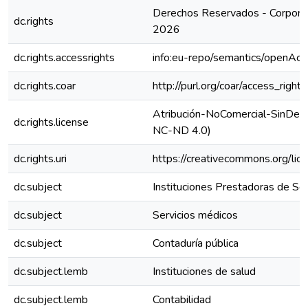
Derechos Reservados - Corporac
dc.rights
2026
dc.rights.accessrights
info:eu-repo/semantics/openAcc
dc.rights.coar
http://purl.org/coar/access_right
Atribución-NoComercial-SinDeriv
dc.rights.license
NC-ND 4.0)
dc.rights.uri
https://creativecommons.org/lic
dc.subject
Instituciones Prestadoras de Ser
dc.subject
Servicios médicos
dc.subject
Contaduría pública
dc.subject.lemb
Instituciones de salud
dc.subject.lemb
Contabilidad