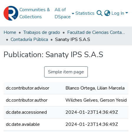
Communities &
All of
Statistics
Log In
Collections
DSpace
Home
Trabajos de grado
Facultad de Ciencias Contables
Contaduría Pública
Sanaty IPS S.A.S
Publication:
Sanaty IPS S.A.S
Simple item page
dc.contributor.advisor
Blanco Ortega, Lilian Marcela
dc.contributor.author
Wilches Gelves, Gerson Yesid
dc.date.accessioned
2024-01-23T14:36:49Z
dc.date.available
2024-01-23T14:36:49Z