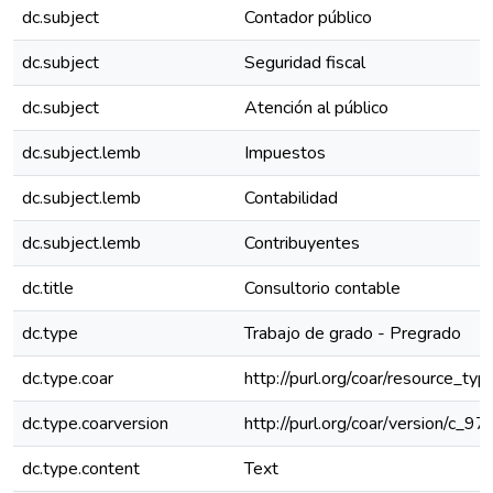
dc.subject
Contador público
dc.subject
Seguridad fiscal
dc.subject
Atención al público
dc.subject.lemb
Impuestos
dc.subject.lemb
Contabilidad
dc.subject.lemb
Contribuyentes
dc.title
Consultorio contable
dc.type
Trabajo de grado - Pregrado
dc.type.coar
http://purl.org/coar/resource_ty
dc.type.coarversion
http://purl.org/coar/version/c
dc.type.content
Text