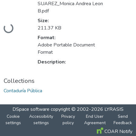
SUAREZ_Monica Andrea Leon
B.pdf
Size:
Loading...
211.37 KB
Format:
Adobe Portable Document
Format
Description:
Collections
Contaduría Pública
DSpace software
copyright © 2002-2026
LYRASIS
Cookie
Accessibility
Privacy
End User
Send
settings
settings
policy
Agreement
Feedback
COAR Notify