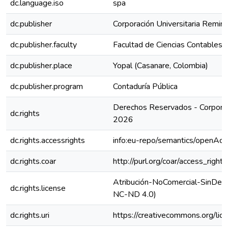
dc.language.iso
spa
dc.publisher
Corporación Universitaria Remin
dc.publisher.faculty
Facultad de Ciencias Contables
dc.publisher.place
Yopal (Casanare, Colombia)
dc.publisher.program
Contaduría Pública
Derechos Reservados - Corporac
dc.rights
2026
dc.rights.accessrights
info:eu-repo/semantics/openAcc
dc.rights.coar
http://purl.org/coar/access_right
Atribución-NoComercial-SinDeriv
dc.rights.license
NC-ND 4.0)
dc.rights.uri
https://creativecommons.org/lic