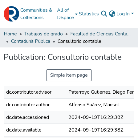
Communities &
All of
Statistics
Log In
Collections
DSpace
Home
Trabajos de grado
Facultad de Ciencias Contables
Contaduría Pública
Consultorio contable
Publication:
Consultorio contable
Simple item page
dc.contributor.advisor
Patarroyo Gutierrez, Diego Fern
dc.contributor.author
Alfonso Suárez, Marisol
dc.date.accessioned
2024-09-19T16:29:38Z
dc.date.available
2024-09-19T16:29:38Z