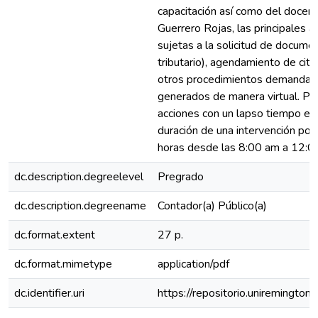
capacitación así como del docent
Guerrero Rojas, las principales 
sujetas a la solicitud de docum
tributario), agendamiento de cita
otros procedimientos demandado
generados de manera virtual. Po
acciones con un lapso tiempo en
duración de una intervención por
horas desde las 8:00 am a 12:0
dc.description.degreelevel
Pregrado
dc.description.degreename
Contador(a) Público(a)
dc.format.extent
27 p.
dc.format.mimetype
application/pdf
dc.identifier.uri
https://repositorio.uniremingt