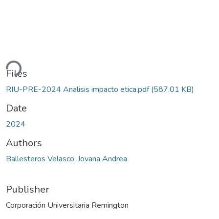
ding...
Files
RIU-PRE-2024 Analisis impacto etica.pdf
(587.01 KB)
Date
2024
Authors
Ballesteros Velasco, Jovana Andrea
Publisher
Corporación Universitaria Remington