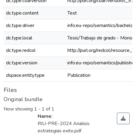
dc.type.coarversion
http://purl.org/coar/version/c
dc.type.content
Text
dc.type.driver
info:eu-repo/semantics/bachelor
dc.type.local
Tesis/Trabajo de grado - Monogr
dc.type.redcol
http://purl.org/redcol/resource_
dc.type.version
info:eu-repo/semantics/publishe
dspace.entity.type
Publication
Files
Original bundle
Now showing
1 - 1 of 1
Name:
RIU-PRE-2024 Analisis
estrategias exito.pdf