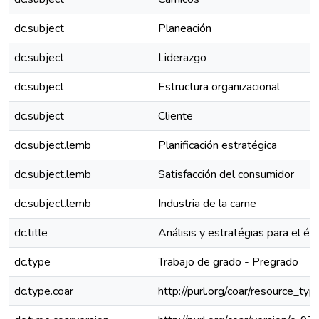
dc.subject
Planeación
dc.subject
Liderazgo
dc.subject
Estructura organizacional
dc.subject
Cliente
dc.subject.lemb
Planificación estratégica
dc.subject.lemb
Satisfacción del consumidor
dc.subject.lemb
Industria de la carne
dc.title
Análisis y estratégias para el éx
dc.type
Trabajo de grado - Pregrado
dc.type.coar
http://purl.org/coar/resource_ty