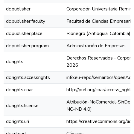
dc.publisher
Corporación Universitaria Remin
dc.publisher.faculty
Facultad de Ciencias Empresaria
dc.publisher.place
Rionegro (Antioquia, Colombia)
dc.publisher.program
Administración de Empresas
Derechos Reservados - Corporac
dc.rights
2026
dc.rights.accessrights
info:eu-repo/semantics/openAcc
dc.rights.coar
http://purl.org/coar/access_right
Atribución-NoComercial-SinDeriv
dc.rights.license
NC-ND 4.0)
dc.rights.uri
https://creativecommons.org/lic
dc.subject
Cárnicos