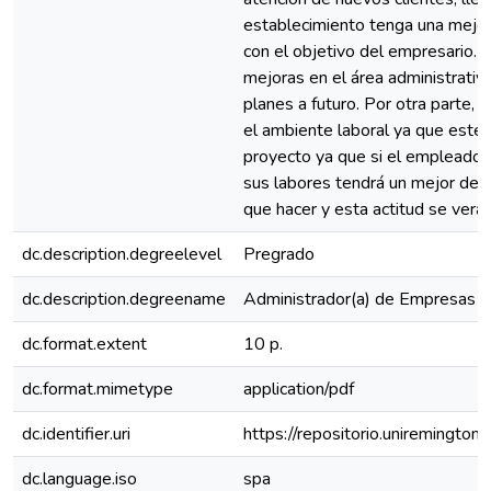
establecimiento tenga una mejora
con el objetivo del empresario. 
mejoras en el área administrativ
planes a futuro. Por otra parte, 
el ambiente laboral ya que este 
proyecto ya que si el empleado 
sus labores tendrá un mejor de
que hacer y esta actitud se verá r
dc.description.degreelevel
Pregrado
dc.description.degreename
Administrador(a) de Empresas
dc.format.extent
10 p.
dc.format.mimetype
application/pdf
dc.identifier.uri
https://repositorio.uniremingt
dc.language.iso
spa