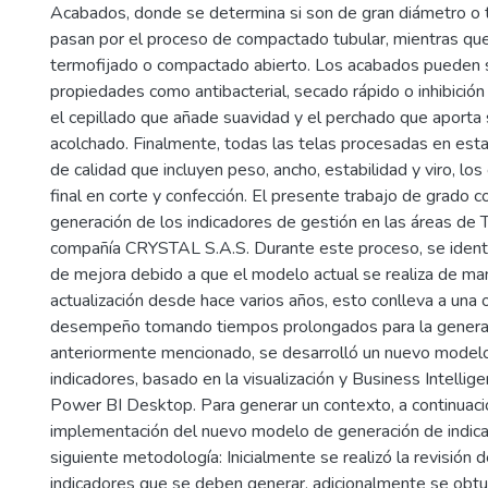
Acabados, donde se determina si son de gran diámetro o t
pasan por el proceso de compactado tubular, mientras que
termofijado o compactado abierto. Los acabados pueden s
propiedades como antibacterial, secado rápido o inhibició
el cepillado que añade suavidad y el perchado que aporta 
acolchado. Finalmente, todas las telas procesadas en est
de calidad que incluyen peso, ancho, estabilidad y viro, lo
final en corte y confección. El presente trabajo de grado co
generación de los indicadores de gestión en las áreas de 
compañía CRYSTAL S.A.S. Durante este proceso, se identi
de mejora debido a que el modelo actual se realiza de ma
actualización desde hace varios años, esto conlleva a una 
desempeño tomando tiempos prolongados para la generaci
anteriormente mencionado, se desarrolló un nuevo modelo
indicadores, basado en la visualización y Business Intellige
Power BI Desktop. Para generar un contexto, a continuaci
implementación del nuevo modelo de generación de indicador
siguiente metodología: Inicialmente se realizó la revisión 
indicadores que se deben generar, adicionalmente se obtuv