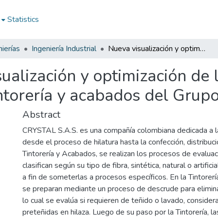
Statistics
ierías
Ingeniería Industrial
Nueva visualización y optimización de los indicadores textiles del área de tintorería y acabados del Grupo CRYSTAL S.A.S
ualización y optimización de 
tintorería y acabados del Gr
Abstract
CRYSTAL S.A.S. es una compañía colombiana dedicada a la
desde el proceso de hilatura hasta la confección, distribuc
Tintorería y Acabados, se realizan los procesos de evaluac
clasifican según su tipo de fibra, sintética, natural o artifici
a fin de someterlas a procesos específicos. En la Tintorería
se preparan mediante un proceso de descrude para eliminar
lo cual se evalúa si requieren de teñido o lavado, conside
preteñidas en hilaza. Luego de su paso por la Tintorería, la