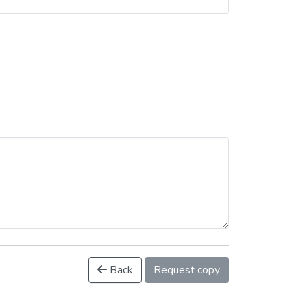
Back
Request copy