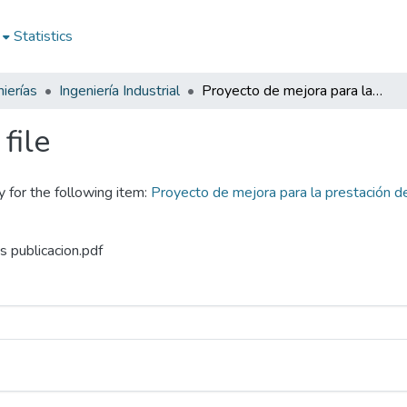
Statistics
ierías
Ingeniería Industrial
Proyecto de mejora para la prestación de servicios outsourcing para la empresa Summar Productividad
file
y for the following item:
Proyecto de mejora para la prestación d
s publicacion.pdf