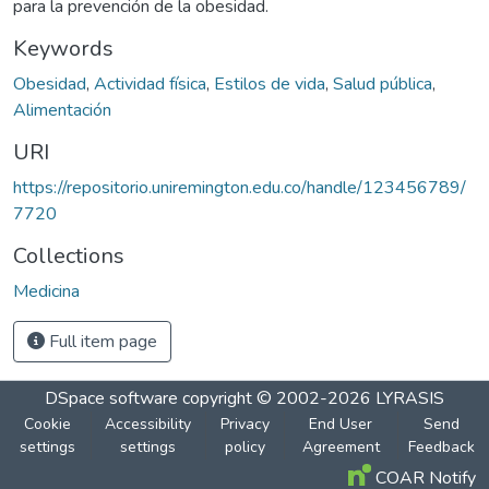
para la prevención de la obesidad.
Keywords
Obesidad
,
Actividad física
,
Estilos de vida
,
Salud pública
,
Alimentación
URI
https://repositorio.uniremington.edu.co/handle/123456789/
7720
Collections
Medicina
Full item page
DSpace software
copyright © 2002-2026
LYRASIS
Cookie
Accessibility
Privacy
End User
Send
settings
settings
policy
Agreement
Feedback
COAR Notify