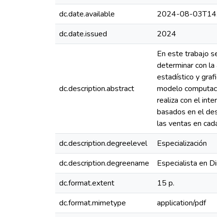
dc.date.available
2024-08-03T14
dc.date.issued
2024
En este trabajo se
determinar con la
estadístico y gra
dc.description.abstract
modelo computacio
realiza con el int
basados en el de
las ventas en cada
dc.description.degreelevel
Especialización
dc.description.degreename
Especialista en D
dc.format.extent
15 p.
dc.format.mimetype
application/pdf