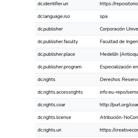
dc.identifier.uri
https://reposito
dc.language.iso
spa
dc.publisher
Corporación Unive
dc.publisher.faculty
Facultad de Ingen
dc.publisher.place
Medellín (Antioqu
dc.publisher.program
Especialización e
dc.rights
Derechos Reserva
dc.rights.accessrights
info:eu-repo/sem
dc.rights.coar
http://purl.org/co
dc.rights.license
Atribución-NoCom
dc.rights.uri
https://creativec