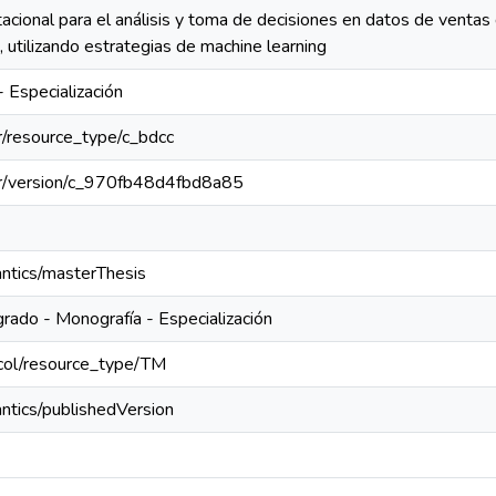
cional para el análisis y toma de decisiones en datos de venta
, utilizando estrategias de machine learning
- Especialización
ar/resource_type/c_bdcc
coar/version/c_970fb48d4fbd8a85
antics/masterThesis
grado - Monografía - Especialización
edcol/resource_type/TM
ntics/publishedVersion