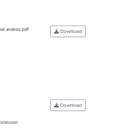
 analisis.pdf
Download
Download
ubmission