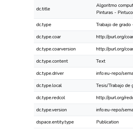
Algoritmo computa
dc.title
Pinturas - Pintuco
dc.type
Trabajo de grado 
dc.type.coar
http://purl.org/co
dc.type.coarversion
http://purl.org/
dc.type.content
Text
dc.type.driver
info:eu-repo/sem
dc.type.local
Tesis/Trabajo de 
dc.type.redcol
http://purl.org/r
dc.type.version
info:eu-repo/sema
dspace.entity.type
Publication