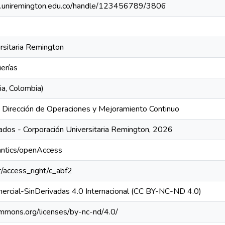
rio.uniremington.edu.co/handle/123456789/3806
rsitaria Remington
ierías
ia, Colombia)
n Dirección de Operaciones y Mejoramiento Continuo
dos - Corporación Universitaria Remington, 2026
antics/openAccess
ar/access_right/c_abf2
ercial-SinDerivadas 4.0 Internacional (CC BY-NC-ND 4.0)
ommons.org/licenses/by-nc-nd/4.0/