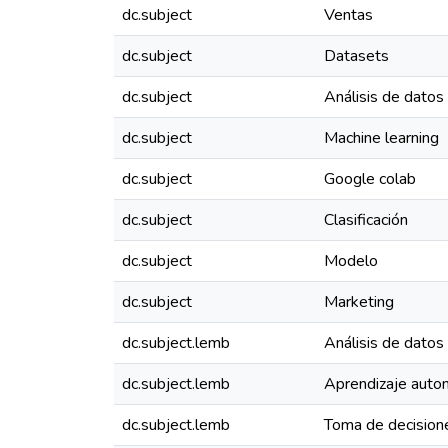
dc.subject
Ventas
dc.subject
Datasets
dc.subject
Análisis de datos
dc.subject
Machine learning
dc.subject
Google colab
dc.subject
Clasificación
dc.subject
Modelo
dc.subject
Marketing
dc.subject.lemb
Análisis de datos
dc.subject.lemb
Aprendizaje automát
dc.subject.lemb
Toma de decision