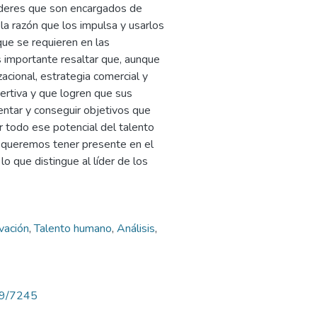
líderes que son encargados de
 la razón que los impulsa y usarlos
que se requieren en las
s importante resaltar que, aunque
acional, estrategia comercial y
sertiva y que logren que sus
entar y conseguir objetivos que
r todo ese potencial del talento
n queremos tener presente en el
lo que distingue al líder de los
vación
,
Talento humano
,
Análisis
,
789/7245