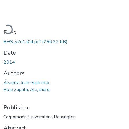
Loading...
Files
RHS_v2n1a04.pdf
(296.92 KB)
Date
2014
Authors
Álvarez, Juan Guillermo
Rojo Zapata, Alejandro
Publisher
Corporación Universitaria Remington
Abstract