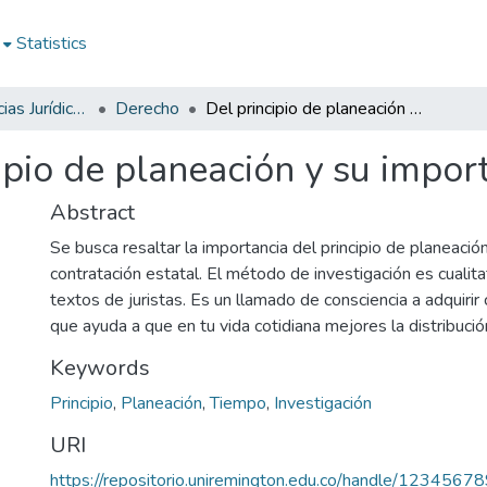
Statistics
Facultad de Ciencias Jurídicas y Políticas
Derecho
Del principio de planeación y su importancia
ipio de planeación y su impor
Abstract
Se busca resaltar la importancia del principio de planeació
contratación estatal. El método de investigación es cualit
textos de juristas. Es un llamado de consciencia a adquirir
que ayuda a que en tu vida cotidiana mejores la distribució
Keywords
Principio
,
Planeación
,
Tiempo
,
Investigación
URI
https://repositorio.uniremington.edu.co/handle/123456