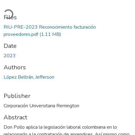
ading...
Files
RIU-PRE-2023 Reconocimiento facturación
proveedores.pdf
(1.11 MB)
Date
2023
Authors
López Beltrán, Jefferson
Publisher
Corporación Universitaria Remington
Abstract
Don Pollo aplica la legislación laboral colombiana en lo
relacionado a la contratación de aprendices. Así mismo como