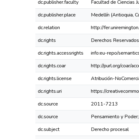
dc.publisher.faculty
Facultad de Ciencias Ju
dc.publisher.place
Medellín (Antioquia, C
dc.relation
http://fer.uniremingto
dc.rights
Derechos Reservados 
dc.rights.accessrights
info:eu-repo/semanti
dc.rights.coar
http://purl.org/coar/ac
dc.rights.license
Atribución-NoComercia
dc.rights.uri
https://creativecommo
dc.source
2011-7213
dc.source
Pensamiento y Poder
dc.subject
Derecho procesal