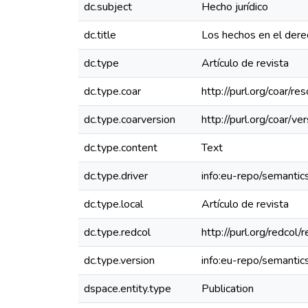
dc.subject
Hecho jurídico
dc.title
Los hechos en el dere
dc.type
Artículo de revista
dc.type.coar
http://purl.org/coar/
dc.type.coarversion
http://purl.org/coar/
dc.type.content
Text
dc.type.driver
info:eu-repo/semantics
dc.type.local
Artículo de revista
dc.type.redcol
http://purl.org/redco
dc.type.version
info:eu-repo/semantic
dspace.entity.type
Publication