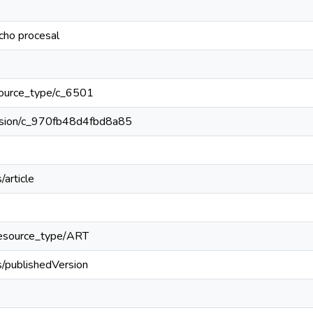
cho procesal
resource_type/c_6501
version/c_970fb48d4fbd8a85
/article
l/resource_type/ART
s/publishedVersion