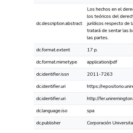
Los hechos en el derec
los teóricos del derech
dc.description.abstract
jurídicos respecto de 
tratará de sentar las 
las partes.
dc.format.extent
17 p.
dc.format.mimetype
application/pdf
dc.identifier.issn
2011-7263
dc.identifier.uri
https://repositorio.
dc.identifier.uri
http://fer.uniremingto
dc.language.iso
spa
dc.publisher
Corporación Universit