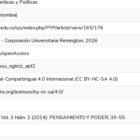
rídicas y Políticas
olombia)
n.edu.co/ojs/index.php/PYP/article/view/165/176
- Corporación Universitaria Remington, 2026
cs/openAccess
cess_right/c_abf2
l-CompartirIgual 4.0 Internacional (CC BY-NC-SA 4.0)
ns.org/licenses/by-nc-sa/4.0/
; Vol. 3 Núm. 2 (2014): PENSAMIENTO Y PODER; 39-55