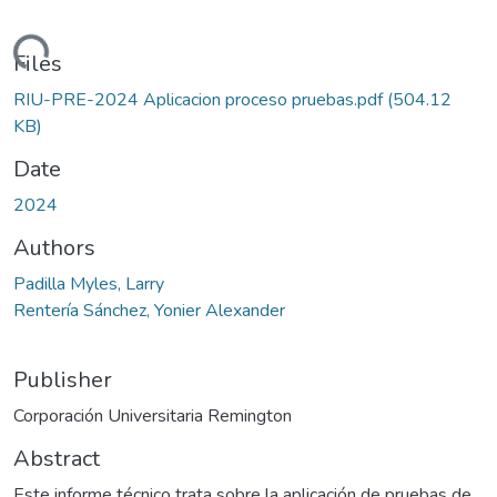
oading...
Files
RIU-PRE-2024 Aplicacion proceso pruebas.pdf
(504.12
KB)
Date
2024
Authors
Padilla Myles, Larry
Rentería Sánchez, Yonier Alexander
Publisher
Corporación Universitaria Remington
Abstract
Este informe técnico trata sobre la aplicación de pruebas de