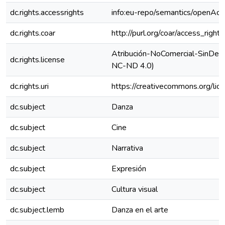
dc.rights.accessrights
info:eu-repo/semantics/openAcc
dc.rights.coar
http://purl.org/coar/access_right
Atribución-NoComercial-SinDeriv
dc.rights.license
NC-ND 4.0)
dc.rights.uri
https://creativecommons.org/lic
dc.subject
Danza
dc.subject
Cine
dc.subject
Narrativa
dc.subject
Expresión
dc.subject
Cultura visual
dc.subject.lemb
Danza en el arte