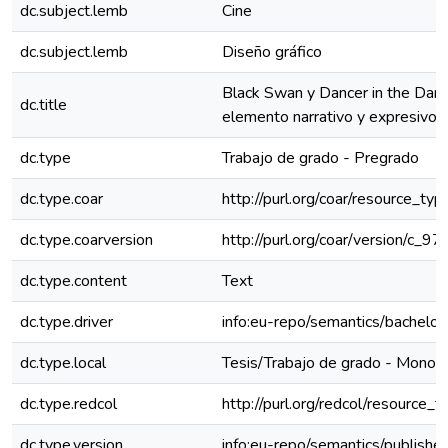
dc.subject.lemb
Cine
dc.subject.lemb
Diseño gráfico
Black Swan y Dancer in the Dark 
dc.title
elemento narrativo y expresivo
dc.type
Trabajo de grado - Pregrado
dc.type.coar
http://purl.org/coar/resource_ty
dc.type.coarversion
http://purl.org/coar/version/c
dc.type.content
Text
dc.type.driver
info:eu-repo/semantics/bachelor
dc.type.local
Tesis/Trabajo de grado - Monogr
dc.type.redcol
http://purl.org/redcol/resource_
dc.type.version
info:eu-repo/semantics/publishe