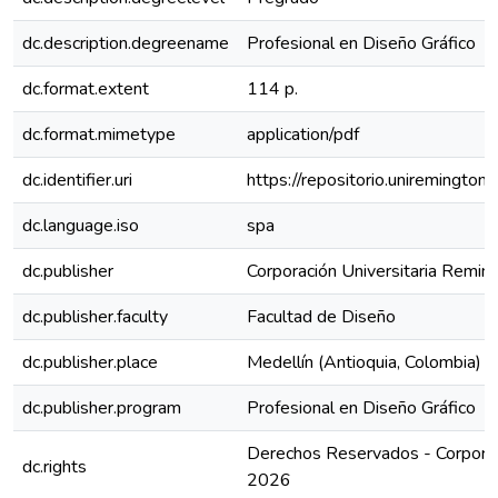
dc.description.degreename
Profesional en Diseño Gráfico
dc.format.extent
114 p.
dc.format.mimetype
application/pdf
dc.identifier.uri
https://repositorio.uniremingt
dc.language.iso
spa
dc.publisher
Corporación Universitaria Remin
dc.publisher.faculty
Facultad de Diseño
dc.publisher.place
Medellín (Antioquia, Colombia)
dc.publisher.program
Profesional en Diseño Gráfico
Derechos Reservados - Corporac
dc.rights
2026