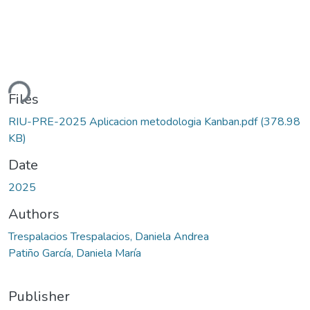
ding...
Files
RIU-PRE-2025 Aplicacion metodologia Kanban.pdf
(378.98
KB)
Date
2025
Authors
Trespalacios Trespalacios, Daniela Andrea
Patiño García, Daniela María
Publisher