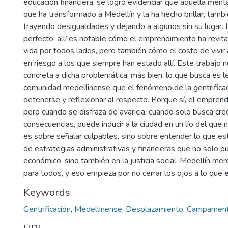
educación financiera, se logró evidenciar que aquella men
que ha transformado a Medellín y la ha hecho brillar, tamb
trayendo desigualdades y dejando a algunos sin su lugar
perfecto: allí es notable cómo el emprendimiento ha revital
vida por todos lados, pero también cómo el costo de vivir
en riesgo a los que siempre han estado allí. Este trabajo 
concreta a dicha problemática, más bien, lo que busca es l
comunidad medellinense que el fenómeno de la gentrificaci
detenerse y reflexionar al respecto. Porque sí, el emprendi
pero cuando se disfraza de avaricia, cuando solo busca cre
consecuencias, puede inducir a la ciudad en un lío del que n
es sobre señalar culpables, sino sobre entender lo que está
de estrategias administrativas y financieras que no solo p
económico, sino también en la justicia social. Medellín me
para todos, y eso empieza por no cerrar los ojos a lo que 
Keywords
Gentrificación
,
Medellinense
,
Desplazamiento
,
Campamen