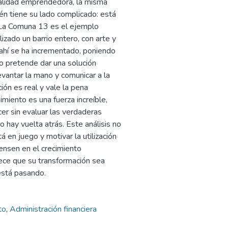
talidad emprendedora, la misma
ién tiene su lado complicado: está
. La Comuna 13 es el ejemplo
izado un barrio entero, con arte y
 ahí se ha incrementado, poniendo
no pretende dar una solución
evantar la mano y comunicar a la
ón es real y vale la pena
miento es una fuerza increíble,
cer sin evaluar las verdaderas
o hay vuelta atrás. Este análisis no
 en juego y motivar la utilización
iensen en el crecimiento
rece que su transformación sea
está pasando.
to
,
Administración financiera