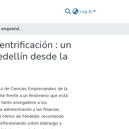
Log In
De la mentalidad emprendedora a la gentrificación : un análisis de la transformación socioeconómica de Medellín desde la perspectiva de la administración y las finanzas
trificación : un
edellín desde la
to de Ciencias Empresariales de la
erle frente a un fenómeno que está
tanto enorgullece a los
a administración y las finanzas.
 Metro de Medellín, recorriendo
reflexionando sobre liderazgo y