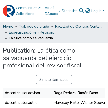
Communities &
All of
Statistics
Log In
Collections
DSpace
Home
Trabajos de grado
Facultad de Ciencias Contables
Especialización en Revisoría Fiscal y Contraloría
La ética como salvaguarda del ejercicio profesional del revisor fiscal
Publication:
La ética como
salvaguarda del ejercicio
profesional del revisor fiscal
Simple item page
dc.contributor.advisor
Raga Perlaza, Rubén Darío
dc.contributor.author
Mavesoy Pinto, Wilmer Geovan