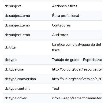
dc.subject
Acciones éticas
dc.subject.lemb
Ética profesional
dc.subject.lemb
Contadores
dc.subject.lemb
Auditores
La ética como salvaguarda del eje
dc.title
fiscal
dc.type
Trabajo de grado - Especializaci
dc.type.coar
http://purl.org/coar/resource_ty
dc.type.coarversion
http://purl.org/coar/version/c
dc.type.content
Text
dc.type.driver
info:eu-repo/semantics/masterT