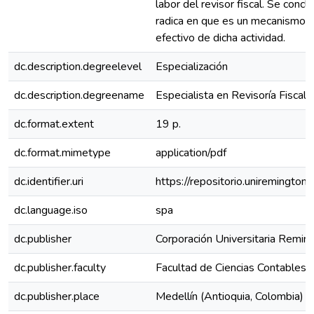
labor del revisor fiscal. Se concl
radica en que es un mecanismo in
efectivo de dicha actividad.
dc.description.degreelevel
Especialización
dc.description.degreename
Especialista en Revisoría Fiscal y
dc.format.extent
19 p.
dc.format.mimetype
application/pdf
dc.identifier.uri
https://repositorio.uniremingt
dc.language.iso
spa
dc.publisher
Corporación Universitaria Remin
dc.publisher.faculty
Facultad de Ciencias Contables
dc.publisher.place
Medellín (Antioquia, Colombia)