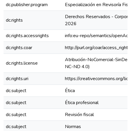
dc.publisher.program
Especialización en Revisoría Fisca
Derechos Reservados - Corporac
dc.rights
2026
dc.rights.accessrights
info:eu-repo/semantics/openAcc
dc.rights.coar
http://purl.org/coar/access_right
Atribución-NoComercial-SinDeriv
dc.rights.license
NC-ND 4.0)
dc.rights.uri
https://creativecommons.org/lic
dc.subject
Ética
dc.subject
Ética profesional
dc.subject
Revisión fiscal
dc.subject
Normas