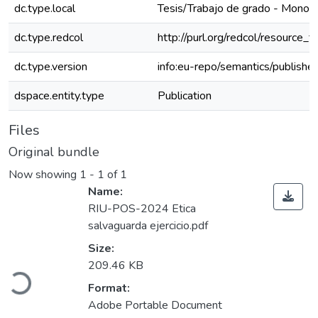
dc.type.local
Tesis/Trabajo de grado - Monogra
dc.type.redcol
http://purl.org/redcol/resource_
dc.type.version
info:eu-repo/semantics/publishe
dspace.entity.type
Publication
Files
Original bundle
Now showing
1 - 1 of 1
Name:
RIU-POS-2024 Etica
salvaguarda ejercicio.pdf
Size:
Loading...
209.46 KB
Format:
Adobe Portable Document