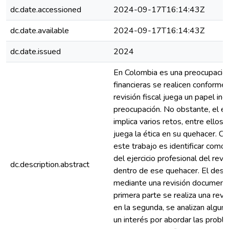
dc.date.accessioned
2024-09-17T16:14:43Z
dc.date.available
2024-09-17T16:14:43Z
dc.date.issued
2024
En Colombia es una preocupación
financieras se realicen conforme 
revisión fiscal juega un papel i
preocupación. No obstante, el eje
implica varios retos, entre ellos
juega la ética en su quehacer. C
este trabajo es identificar como
del ejercicio profesional del revi
dc.description.abstract
dentro de ese quehacer. El desar
mediante una revisión documental
primera parte se realiza una revi
en la segunda, se analizan algun
un interés por abordar las probl