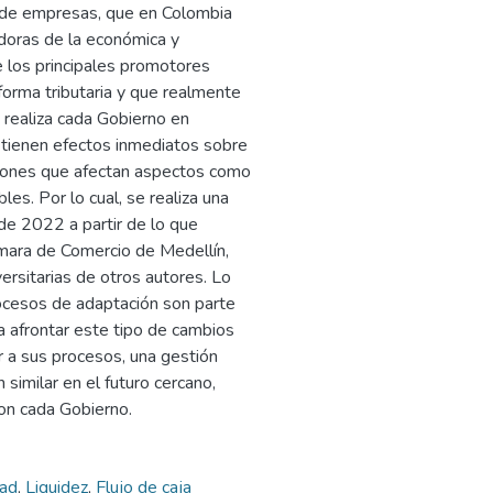
o de empresas, que en Colombia
adoras de la económica y
 los principales promotores
eforma tributaria y que realmente
e realiza cada Gobierno en
tienen efectos inmediatos sobre
aciones que afectan aspectos como
ables. Por lo cual, se realiza una
de 2022 a partir de lo que
ara de Comercio de Medellín,
ersitarias de otros autores. Lo
procesos de adaptación son parte
a afrontar este tipo de cambios
 a sus procesos, una gestión
n similar en el futuro cercano,
on cada Gobierno.
dad
,
Liquidez
,
Flujo de caja