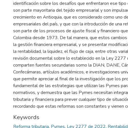
identificación sobre los desafíos que enfrentaron ese tip
son parte mayoritaria del tejido empresarial y son impuls
crecimiento en Antioquia, que es considerado como uno de
empresariales del país, y que con la introducción de una r
son parte de los procesos de ajuste fiscal y financiero qu
Colombia desde 1973. De tal manera, que estos cambios 
la gestión financiera empresarial, y se presentar modific
la rentabilidad, la liquidez, el flujo de caja, entre otras vari
revisión documental sobre lo establecido en la Ley 2277 
comparten fuentes secundarias somo la DIAN, DANE, Cám
Confecámaras, artículos académicos, e investigaciones univ
que permite apreciar al final de la investigación que los 
fundamental de las estrategias que utilizan las Pymes par
normativos, y demuestra que las Pymes necesitan integrar
tributaria y financiera para prever cualquier tipo de situació
recordando que estas reformas son constantes y vienen c
Keywords
Reforma tributaria
,
Pymes
,
Ley 2277 de 2022
,
Rentabili