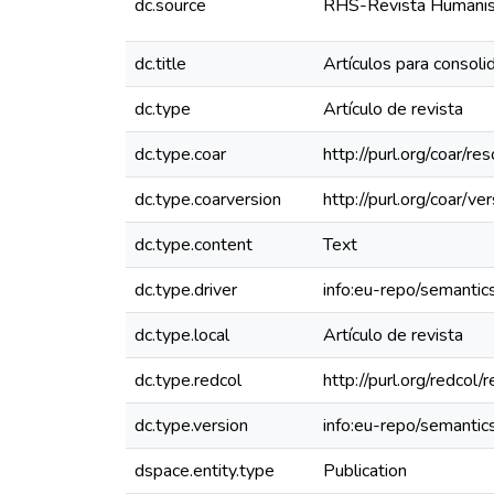
dc.source
RHS-Revista Humanism
dc.title
Artículos para consoli
dc.type
Artículo de revista
dc.type.coar
http://purl.org/coar/
dc.type.coarversion
http://purl.org/coar/
dc.type.content
Text
dc.type.driver
info:eu-repo/semantics
dc.type.local
Artículo de revista
dc.type.redcol
http://purl.org/redco
dc.type.version
info:eu-repo/semantic
dspace.entity.type
Publication