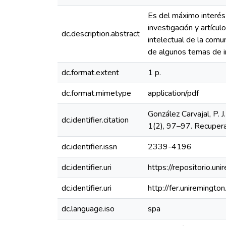
Es del máximo interés i
investigación y artícu
dc.description.abstract
intelectual de la comu
de algunos temas de int
dc.format.extent
1 p.
dc.format.mimetype
application/pdf
González Carvajal, P. 
dc.identifier.citation
1(2), 97–97. Recuperad
dc.identifier.issn
2339-4196
dc.identifier.uri
https://repositorio.
dc.identifier.uri
http://fer.uniremingto
dc.language.iso
spa