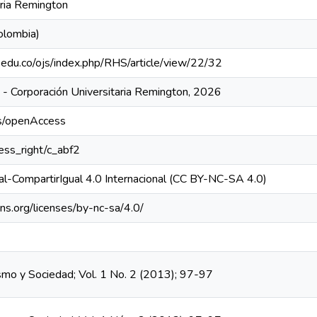
aria Remington
olombia)
n.edu.co/ojs/index.php/RHS/article/view/22/32
- Corporación Universitaria Remington, 2026
cs/openAccess
cess_right/c_abf2
l-CompartirIgual 4.0 Internacional (CC BY-NC-SA 4.0)
ns.org/licenses/by-nc-sa/4.0/
o y Sociedad; Vol. 1 No. 2 (2013); 97-97