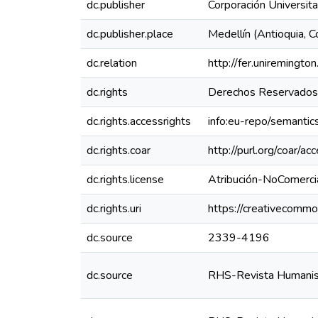
dc.publisher
Corporación Universit
dc.publisher.place
Medellín (Antioquia, C
dc.relation
http://fer.uniremingto
dc.rights
Derechos Reservados 
dc.rights.accessrights
info:eu-repo/semanti
dc.rights.coar
http://purl.org/coar/ac
dc.rights.license
Atribución-NoComercia
dc.rights.uri
https://creativecommo
dc.source
2339-4196
dc.source
RHS-Revista Humanism