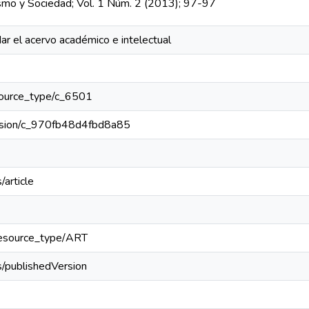
o y Sociedad; Vol. 1 Núm. 2 (2013); 97-97
dar el acervo académico e intelectual
resource_type/c_6501
version/c_970fb48d4fbd8a85
/article
l/resource_type/ART
s/publishedVersion