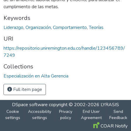
cumplimiento de las metas.
Keywords
Liderazgo
,
Organización
,
Comportamiento
,
Teorías
URI
https://repositorio.uniremington.edu.co/handle/123456789/
7249
Collections
Especialización en Alta Gerencia
Full item page
DSpace software
copyright © 2002-2026
LYRASIS
Cookie
Accessibility
Privacy
End User
Send
settings
settings
policy
Agreement
Feedback
COAR Notify