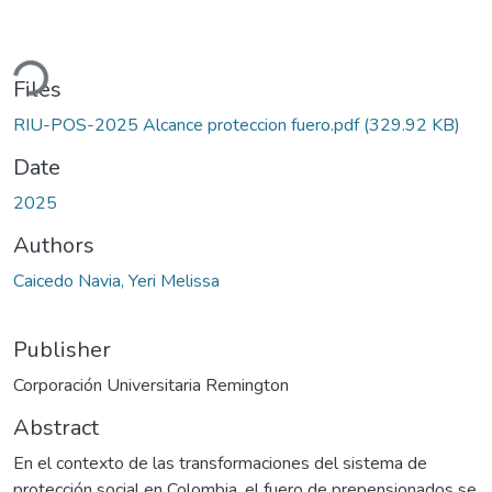
ding...
Files
RIU-POS-2025 Alcance proteccion fuero.pdf
(329.92 KB)
Date
2025
Authors
Caicedo Navia, Yeri Melissa
Publisher
Corporación Universitaria Remington
Abstract
En el contexto de las transformaciones del sistema de
protección social en Colombia, el fuero de prepensionados se