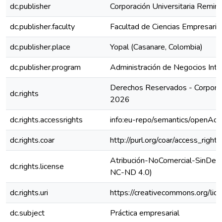
dc.publisher
Corporación Universitaria Remin
dc.publisher.faculty
Facultad de Ciencias Empresaria
dc.publisher.place
Yopal (Casanare, Colombia)
dc.publisher.program
Administración de Negocios Inte
Derechos Reservados - Corporac
dc.rights
2026
dc.rights.accessrights
info:eu-repo/semantics/openAcc
dc.rights.coar
http://purl.org/coar/access_right
Atribución-NoComercial-SinDeriv
dc.rights.license
NC-ND 4.0)
dc.rights.uri
https://creativecommons.org/lic
dc.subject
Práctica empresarial