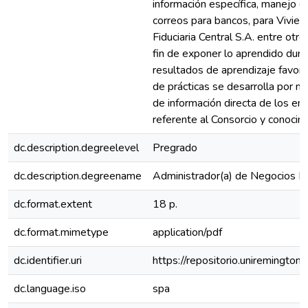
información específica, manejo d
correos para bancos, para Vivien
Fiduciaria Central S.A. entre otro
fin de exponer lo aprendido duran
resultados de aprendizaje favorab
de prácticas se desarrolla por m
de información directa de los e
referente al Consorcio y conocim
dc.description.degreelevel
Pregrado
dc.description.degreename
Administrador(a) de Negocios In
dc.format.extent
18 p.
dc.format.mimetype
application/pdf
dc.identifier.uri
https://repositorio.uniremingt
dc.language.iso
spa