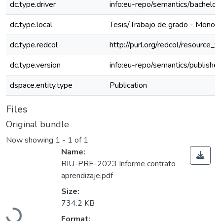
dc.type.driver
info:eu-repo/semantics/bachelor
dc.type.local
Tesis/Trabajo de grado - Monogr
dc.type.redcol
http://purl.org/redcol/resource_
dc.type.version
info:eu-repo/semantics/publishe
dspace.entity.type
Publication
Files
Original bundle
Now showing
1 - 1 of 1
Name:
RIU-PRE-2023 Informe contrato
aprendizaje.pdf
Size:
Loading...
734.2 KB
Format: