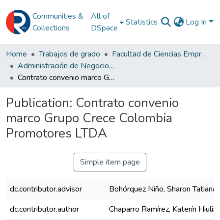
Communities &
All of
Statistics
Log In
Collections
DSpace
Home
Trabajos de grado
Facultad de Ciencias Empresariales
Administración de Negocios Internacionales
Contrato convenio marco Grupo Crece Colombia Promotores LTDA
Publication:
Contrato convenio
marco Grupo Crece Colombia
Promotores LTDA
Simple item page
dc.contributor.advisor
Bohórquez Niño, Sharon Tatiana
dc.contributor.author
Chaparro Ramírez, Katerín Hiulia