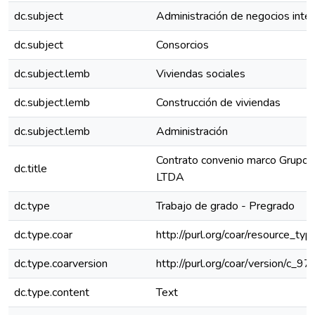
dc.subject
Administración de negocios inte
dc.subject
Consorcios
dc.subject.lemb
Viviendas sociales
dc.subject.lemb
Construcción de viviendas
dc.subject.lemb
Administración
Contrato convenio marco Grupo
dc.title
LTDA
dc.type
Trabajo de grado - Pregrado
dc.type.coar
http://purl.org/coar/resource_ty
dc.type.coarversion
http://purl.org/coar/version/c
dc.type.content
Text