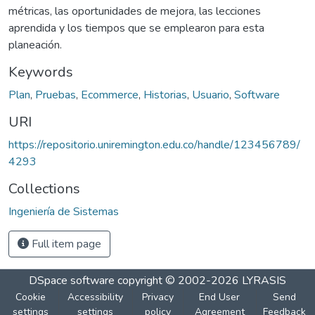
métricas, las oportunidades de mejora, las lecciones
aprendida y los tiempos que se emplearon para esta
planeación.
Keywords
Plan
,
Pruebas
,
Ecommerce
,
Historias
,
Usuario
,
Software
URI
https://repositorio.uniremington.edu.co/handle/123456789/
4293
Collections
Ingeniería de Sistemas
Full item page
DSpace software
copyright © 2002-2026
LYRASIS
Cookie
Accessibility
Privacy
End User
Send
settings
settings
policy
Agreement
Feedback