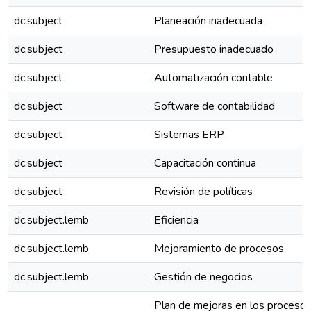
dc.subject
Planeación inadecuada
dc.subject
Presupuesto inadecuado
dc.subject
Automatización contable
dc.subject
Software de contabilidad
dc.subject
Sistemas ERP
dc.subject
Capacitación continua
dc.subject
Revisión de políticas
dc.subject.lemb
Eficiencia
dc.subject.lemb
Mejoramiento de procesos
dc.subject.lemb
Gestión de negocios
Plan de mejoras en los procesos