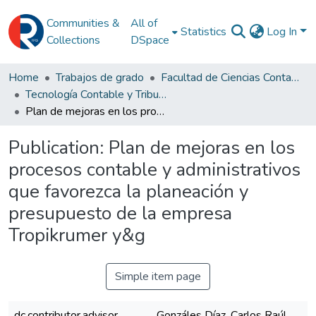
Communities &
All of
Statistics
Log In
Collections
DSpace
Home
Trabajos de grado
Facultad de Ciencias Contables
Tecnología Contable y Tributaria
Plan de mejoras en los procesos contable y administrativos que favorezca la planeación y presupuesto de la empresa Tropikrumer y&g
Publication:
Plan de mejoras en los
procesos contable y administrativos
que favorezca la planeación y
presupuesto de la empresa
Tropikrumer y&g
Simple item page
dc.contributor.advisor
Gonzáles Díaz, Carlos Raúl