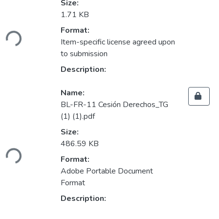
Size:
1.71 KB
ding...
Format:
Item-specific license agreed upon
to submission
Description:
Name:
BL-FR-11 Cesión Derechos_TG
(1) (1).pdf
Size:
486.59 KB
ding...
Format:
Adobe Portable Document
Format
Description: