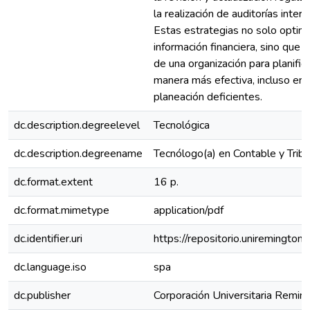
la realización de auditorías inter
Estas estrategias no solo optimiz
información financiera, sino que 
de una organización para planific
manera más efectiva, incluso en
planeación deficientes.
dc.description.degreelevel
Tecnológica
dc.description.degreename
Tecnólogo(a) en Contable y Tribu
dc.format.extent
16 p.
dc.format.mimetype
application/pdf
dc.identifier.uri
https://repositorio.uniremingt
dc.language.iso
spa
dc.publisher
Corporación Universitaria Remin