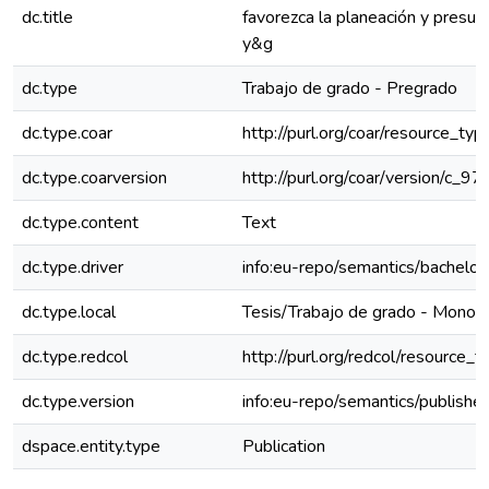
dc.title
favorezca la planeación y presu
y&g
dc.type
Trabajo de grado - Pregrado
dc.type.coar
http://purl.org/coar/resource_ty
dc.type.coarversion
http://purl.org/coar/version/c
dc.type.content
Text
dc.type.driver
info:eu-repo/semantics/bachelor
dc.type.local
Tesis/Trabajo de grado - Monogr
dc.type.redcol
http://purl.org/redcol/resource_
dc.type.version
info:eu-repo/semantics/publishe
dspace.entity.type
Publication