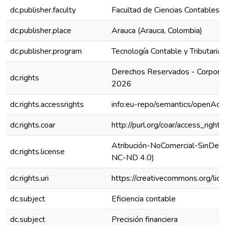
dc.publisher.faculty
Facultad de Ciencias Contables
dc.publisher.place
Arauca (Arauca, Colombia)
dc.publisher.program
Tecnología Contable y Tributaria
Derechos Reservados - Corporac
dc.rights
2026
dc.rights.accessrights
info:eu-repo/semantics/openAcc
dc.rights.coar
http://purl.org/coar/access_right
Atribución-NoComercial-SinDeriv
dc.rights.license
NC-ND 4.0)
dc.rights.uri
https://creativecommons.org/lic
dc.subject
Eficiencia contable
dc.subject
Precisión financiera