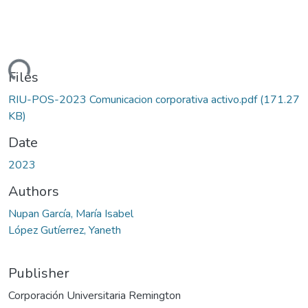
ading...
Files
RIU-POS-2023 Comunicacion corporativa activo.pdf
(171.27
KB)
Date
2023
Authors
Nupan García, María Isabel
López Gutíerrez, Yaneth
Publisher
Corporación Universitaria Remington