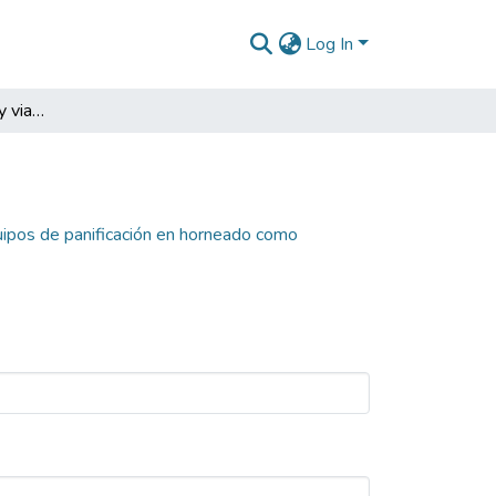
Log In
Estudio de factibilidad y viabilidad de equipos de panificación en horneado como estrategia de innovación tecnológica en una empresa de panificación
equipos de panificación en horneado como