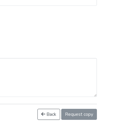
Back
Request copy