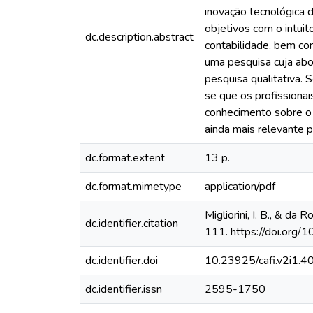
inovação tecnológica 
objetivos com o intuit
dc.description.abstract
contabilidade, bem c
uma pesquisa cuja abor
pesquisa qualitativa.
se que os profissiona
conhecimento sobre o b
ainda mais relevante 
dc.format.extent
13 p.
dc.format.mimetype
application/pdf
Migliorini, I. B., & da
dc.identifier.citation
111. https://doi.org/
dc.identifier.doi
10.23925/cafi.v2i1.
dc.identifier.issn
2595-1750