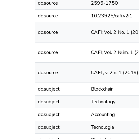
dc.source
2595-1750
dc.source
10.23925/cafi.v2i1
dc.source
CAFI; Vol. 2 No. 1 (20
dc.source
CAFI; Vol. 2 Núm. 1 (2
dc.source
CAFI ; v. 2 n. 1 (2019
dc.subject
Blockchain
dc.subject
Technology
dc.subject
Accounting
dc.subject
Tecnologia