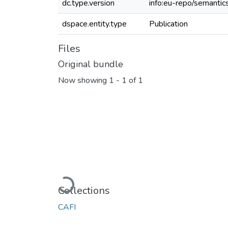
dc.type.version
info:eu-repo/semantic
dspace.entity.type
Publication
Files
Original bundle
Now showing
1 - 1 of 1
Loading...
Collections
CAFI