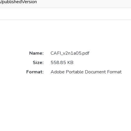
s/publishedVersion
Name:
CAFI_v2n1a05.pdf
Size:
558.85 KB
Format:
Adobe Portable Document Format