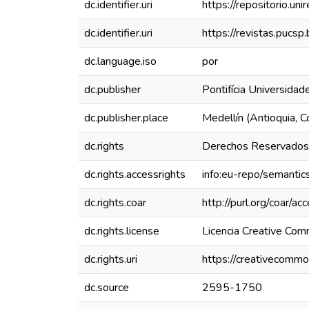
dc.identifier.uri
https://repositorio.
dc.identifier.uri
https://revistas.pucsp
dc.language.iso
por
dc.publisher
Pontifícia Universida
dc.publisher.place
Medellín (Antioquia, C
dc.rights
Derechos Reservados 
dc.rights.accessrights
info:eu-repo/semanti
dc.rights.coar
http://purl.org/coar/ac
dc.rights.license
Licencia Creative Com
dc.rights.uri
https://creativecommo
dc.source
2595-1750