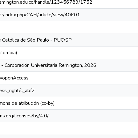
uniremington.edu.co/handle/123456789/1752
.br/index.php/CAFI/article/view/40601
de Católica de São Paulo - PUC/SP
olombia)
- Corporación Universitaria Remington, 2026
cs/openAccess
cess_right/c_abf2
mons de atribución (cc-by)
ns.org/licenses/by/4.0/