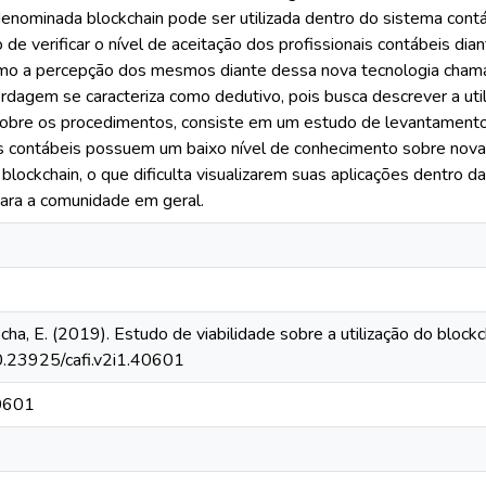
denominada blockchain pode ser utilizada dentro do sistema cont
o de verificar o nível de aceitação dos profissionais contábeis di
omo a percepção dos mesmos diante dessa nova tecnologia chama
dagem se caracteriza como dedutivo, pois busca descrever a util
 Sobre os procedimentos, consiste em um estudo de levantament
is contábeis possuem um baixo nível de conhecimento sobre novas
lockchain, o que dificulta visualizarem suas aplicações dentro d
para a comunidade em geral.
 Rocha, E. (2019). Estudo de viabilidade sobre a utilização do block
10.23925/cafi.v2i1.40601
40601