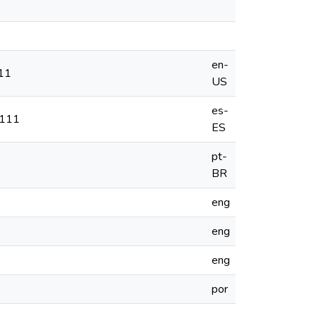
en-
111
US
es-
 111
ES
pt-
BR
eng
eng
eng
por