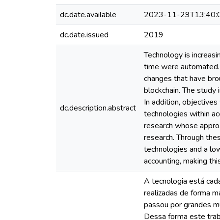
dc.date.available
2023-11-29T13:40:
dc.date.issued
2019
Technology is increasi
time were automated. A
changes that have bro
blockchain. The study 
In addition, objective
dc.description.abstract
technologies within ac
research whose approac
research. Through the
technologies and a low 
accounting, making th
A tecnologia está cad
realizadas de forma m
passou por grandes mu
Dessa forma este trab