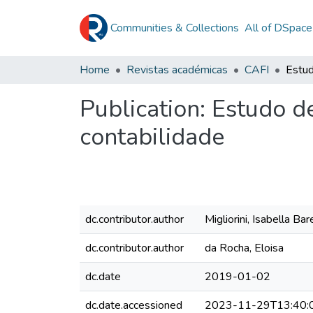
Communities & Collections
All of DSpace
Home
Revistas académicas
CAFI
Publication:
Estudo de
contabilidade
dc.contributor.author
Migliorini, Isabella Bar
dc.contributor.author
da Rocha, Eloisa
dc.date
2019-01-02
dc.date.accessioned
2023-11-29T13:40: