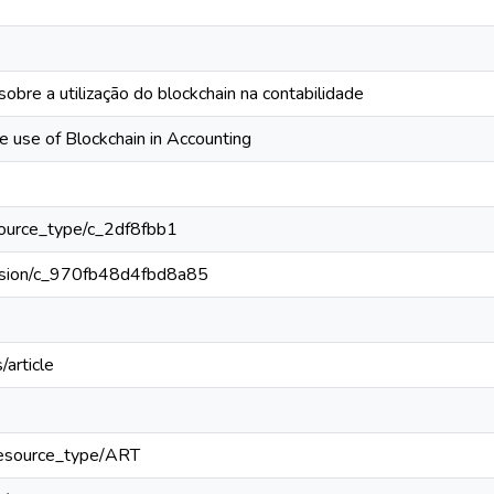
sobre a utilização do blockchain na contabilidade
he use of Blockchain in Accounting
esource_type/c_2df8fbb1
version/c_970fb48d4fbd8a85
/article
l/resource_type/ART