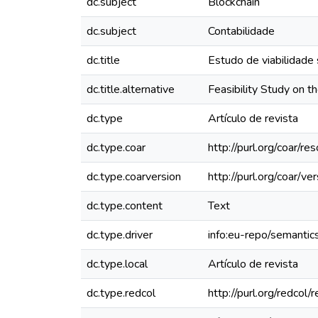
dc.subject
Blockchain
dc.subject
Contabilidade
dc.title
Estudo de viabilidade 
dc.title.alternative
Feasibility Study on t
dc.type
Artículo de revista
dc.type.coar
http://purl.org/coar/r
dc.type.coarversion
http://purl.org/coar/
dc.type.content
Text
dc.type.driver
info:eu-repo/semantics
dc.type.local
Artículo de revista
dc.type.redcol
http://purl.org/redco