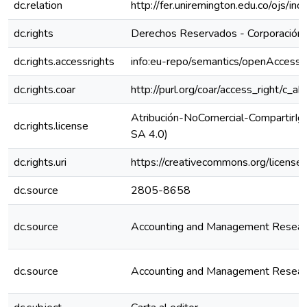
dc.relation
http://fer.uniremington.edu.co/ojs/
dc.rights
Derechos Reservados - Corporación 
dc.rights.accessrights
info:eu-repo/semantics/openAccess
dc.rights.coar
http://purl.org/coar/access_right/c_ab
Atribución-NoComercial-CompartirIgu
dc.rights.license
SA 4.0)
dc.rights.uri
https://creativecommons.org/license
dc.source
2805-8658
dc.source
Accounting and Management Research
dc.source
Accounting and Management Research