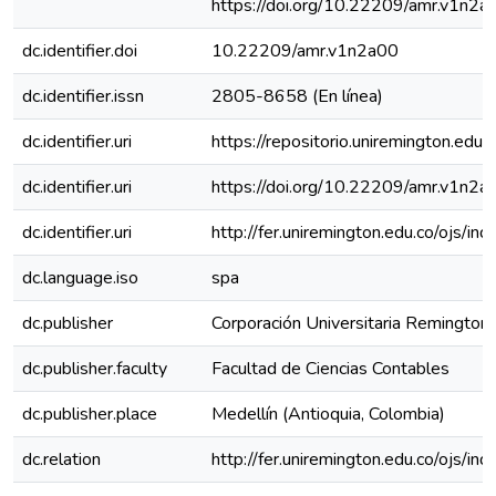
https://doi.org/10.22209/amr.v1n2a
dc.identifier.doi
10.22209/amr.v1n2a00
dc.identifier.issn
2805-8658 (En línea)
dc.identifier.uri
https://repositorio.uniremington.e
dc.identifier.uri
https://doi.org/10.22209/amr.v1n2a
dc.identifier.uri
http://fer.uniremington.edu.co/ojs/i
dc.language.iso
spa
dc.publisher
Corporación Universitaria Remington
dc.publisher.faculty
Facultad de Ciencias Contables
dc.publisher.place
Medellín (Antioquia, Colombia)
dc.relation
http://fer.uniremington.edu.co/ojs/