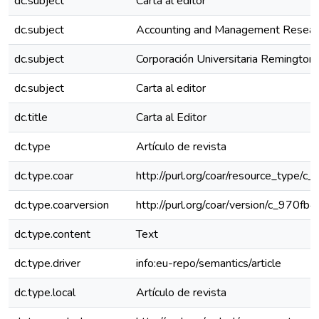
dc.subject
Carta al editor
dc.subject
Accounting and Management Resear
dc.subject
Corporación Universitaria Remington
dc.subject
Carta al editor
dc.title
Carta al Editor
dc.type
Artículo de revista
dc.type.coar
http://purl.org/coar/resource_type/c
dc.type.coarversion
http://purl.org/coar/version/c_970f
dc.type.content
Text
dc.type.driver
info:eu-repo/semantics/article
dc.type.local
Artículo de revista