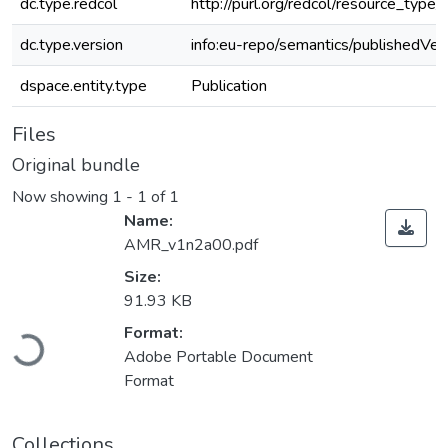
dc.type.redcol
http://purl.org/redcol/resource_type
dc.type.version
info:eu-repo/semantics/publishedVer
dspace.entity.type
Publication
Files
Original bundle
Now showing
1 - 1 of 1
Name:
AMR_v1n2a00.pdf
Size:
91.93 KB
Loading...
Format:
Adobe Portable Document
Format
Collections