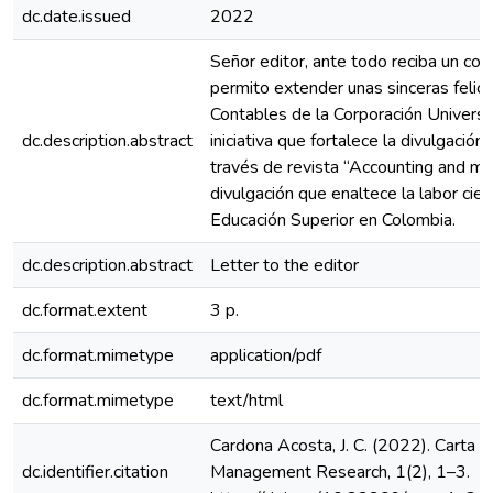
dc.date.issued
2022
Señor editor, ante todo reciba un cord
permito extender unas sinceras felici
Contables de la Corporación Universi
dc.description.abstract
iniciativa que fortalece la divulgación
través de revista “Accounting and m
divulgación que enaltece la labor cient
Educación Superior en Colombia.
dc.description.abstract
Letter to the editor
dc.format.extent
3 p.
dc.format.mimetype
application/pdf
dc.format.mimetype
text/html
Cardona Acosta, J. C. (2022). Carta a
dc.identifier.citation
Management Research, 1(2), 1–3.