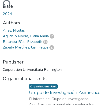
Loading...
Date
2024
Authors
Arias, Nicolás
Agudelo Rivera, Diana María
Betancur Ríos, Elizabeth
Zapata Martínez, Juan Felipe
Publisher
Corporación Universitaria Remington
Organizational Units
Item type:
,
Organizational Unit
Grupo de Investigación Asimétrico
El interés del Grupo de Investigación
Asimétrico está orientado a explorar los