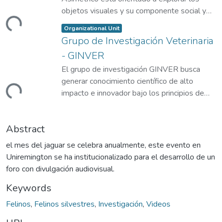
objetos visuales y su componente social y
Loading...
expresivo a través de las teorías,
Item type:
,
Organizational Unit
metodologías y procesos de diseño que
Grupo de Investigación Veterinaria
reconocen la cultura visual, su naturaleza y su
- GINVER
impacto para comunicar la ciencia y el
El grupo de investigación GINVER busca
conocimiento.
generar conocimiento científico de alto
Loading...
impacto e innovador bajo los principios de
Áreas temáticas: Diseño, Comunicación, Arte,
una sola salud y un solo bienestar que
Cultura, Innovación.
contribuyan al mejoramiento de la salud
Abstract
animal y salud pública en los territorios.
Líder: Edwin Alejandro Mesa Moreno
Correo: edwin.mesa@uniremington.edu.co
el mes del jaguar se celebra anualmente, este evento en
Áreas temáticas: Ciencias clínicas, Medicina
Uniremington se ha institucionalizado para el desarrollo de un
de la producción (Ambas bajo el principio de
Línea matriz: Estudios Visuales y Creación
foro con divulgación audiovisual.
Una Sola Salud y Un Solo Bienestar).
Keywords
Líneas de investigación:
Líder: Brahian Camilo Tuberquia López
1. Diseño, desarrollo social e innovación /
Felinos
,
Felinos silvestres
,
Investigación
,
Videos
Correo:
Diana María Agudelo Rivera -