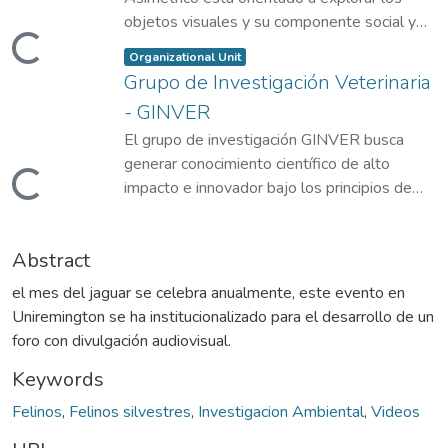
objetos visuales y su componente social y
Loading...
expresivo a través de las teorías,
Item type:
,
Organizational Unit
metodologías y procesos de diseño que
Grupo de Investigación Veterinaria
reconocen la cultura visual, su naturaleza y su
- GINVER
impacto para comunicar la ciencia y el
El grupo de investigación GINVER busca
conocimiento.
generar conocimiento científico de alto
Loading...
impacto e innovador bajo los principios de
Áreas temáticas: Diseño, Comunicación, Arte,
una sola salud y un solo bienestar que
Cultura, Innovación.
contribuyan al mejoramiento de la salud
Abstract
animal y salud pública en los territorios.
Líder: Edwin Alejandro Mesa Moreno
Correo: edwin.mesa@uniremington.edu.co
el mes del jaguar se celebra anualmente, este evento en
Áreas temáticas: Ciencias clínicas, Medicina
Uniremington se ha institucionalizado para el desarrollo de un
de la producción (Ambas bajo el principio de
Línea matriz: Estudios Visuales y Creación
foro con divulgación audiovisual.
Una Sola Salud y Un Solo Bienestar).
Keywords
Líneas de investigación:
Líder: Brahian Camilo Tuberquia López
1. Diseño, desarrollo social e innovación /
Felinos
,
Felinos silvestres
,
Investigacion Ambiental
,
Videos
Correo:
Diana María Agudelo Rivera -