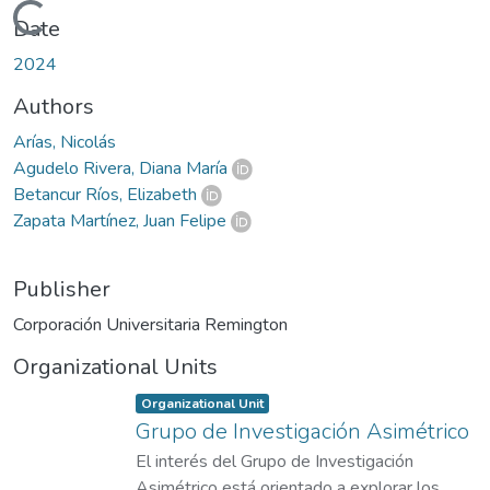
Loading...
Date
2024
Authors
Arías, Nicolás
Agudelo Rivera, Diana María
Betancur Ríos, Elizabeth
Zapata Martínez, Juan Felipe
Publisher
Corporación Universitaria Remington
Organizational Units
Item type:
,
Organizational Unit
Grupo de Investigación Asimétrico
El interés del Grupo de Investigación
Asimétrico está orientado a explorar los