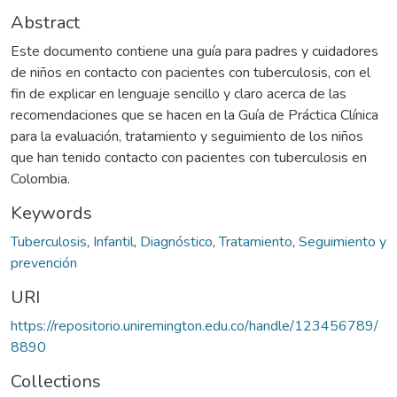
estrategia de atención primaria en salud, que
Abstract
permitan promover la salud, prevenir, curar y
rehabilitar la enfermedad.
Este documento contiene una guía para padres y cuidadores
de niños en contacto con pacientes con tuberculosis, con el
Áreas temáticas: Modelos de atención
fin de explicar en lenguaje sencillo y claro acerca de las
integral (pluripatología, tuberculosis),
recomendaciones que se hacen en la Guía de Práctica Clínica
Salutogénesis, Esclerosis múltiple,
para la evaluación, tratamiento y seguimiento de los niños
Prevención y cuidado de enfermedades
que han tenido contacto con pacientes con tuberculosis en
neurodegenerativas, Entornos alimentarios,
Colombia.
Estado nutricional, Diabetes mellitus, Calidad
Keywords
de vida, Morbimortalidad maternoperinatal,
Farmacovigilancia, Uso adecuado de
Tuberculosis
,
Infantil
,
Diagnóstico
,
Tratamiento
,
Seguimiento y
medicamentos, Eco-farmacovigilancia,
prevención
Cuidado de heridas, Enfermedades
URI
prevalentes de la infancia.
https://repositorio.uniremington.edu.co/handle/123456789/
Líder: Yudi Paulina García Ramírez
8890
Correo: yudi.garcia@uniremington.edu.co
Collections