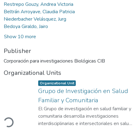
Restrepo Gouzy, Andrea Victoria
Beltrán Arroyave, Claudia Patricia
Niederbacher Velásquez, Jurg
Bedoya Giraldo, Jairo
Show 10 more
Publisher
Corporación para investigaciones Biológicas CIB
Organizational Units
Item type:
,
Organizational Unit
Grupo de Investigación en Salud
Familiar y Comunitaria
El Grupo de investigación en salud familiar y
ading...
comunitaria desarrolla investigaciones
interdisciplinarias e intersectoriales en salud
familiar y comunitaria, basados en la