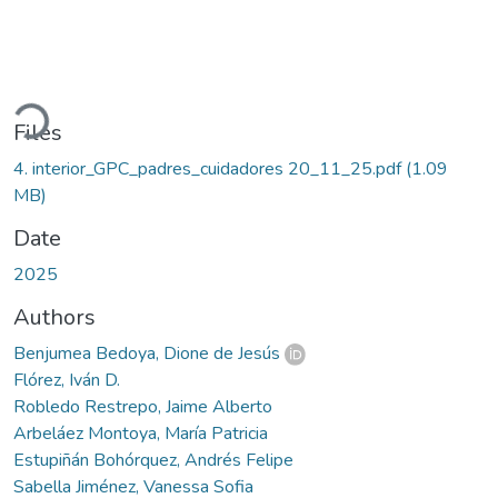
ading...
Files
4. interior_GPC_padres_cuidadores 20_11_25.pdf
(1.09
MB)
Date
2025
Authors
Benjumea Bedoya, Dione de Jesús
Flórez, Iván D.
Robledo Restrepo, Jaime Alberto
Arbeláez Montoya, María Patricia
Estupiñán Bohórquez, Andrés Felipe
Sabella Jiménez, Vanessa Sofia