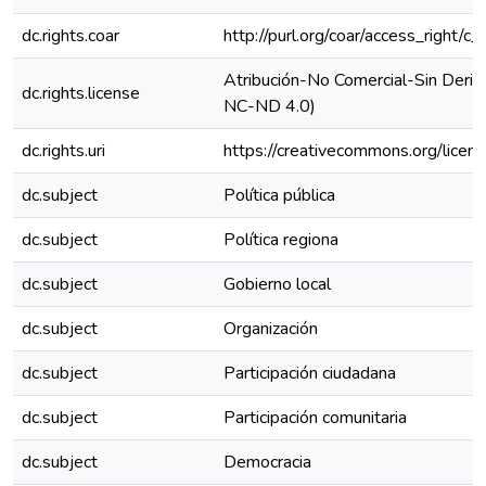
dc.rights.coar
http://purl.org/coar/access_right/c_
Atribución-No Comercial-Sin Deriva
dc.rights.license
NC-ND 4.0)
dc.rights.uri
https://creativecommons.org/licen
dc.subject
Política pública
dc.subject
Política regiona
dc.subject
Gobierno local
dc.subject
Organización
dc.subject
Participación ciudadana
dc.subject
Participación comunitaria
dc.subject
Democracia