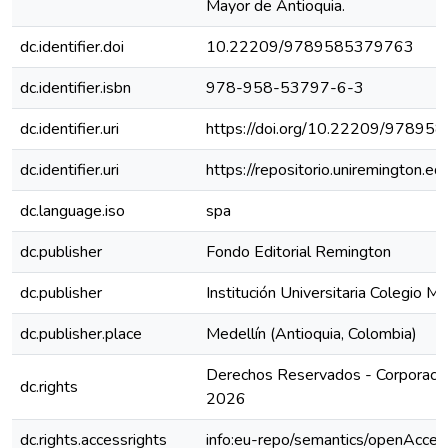
Mayor de Antioquia.
dc.identifier.doi
10.22209/9789585379763
dc.identifier.isbn
978-958-53797-6-3
dc.identifier.uri
https://doi.org/10.22209/9789
dc.identifier.uri
https://repositorio.uniremington
dc.language.iso
spa
dc.publisher
Fondo Editorial Remington
dc.publisher
Institución Universitaria Colegio M
dc.publisher.place
Medellín (Antioquia, Colombia)
Derechos Reservados - Corporación
dc.rights
2026
dc.rights.accessrights
info:eu-repo/semantics/openAcces