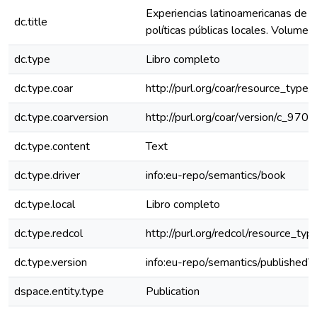
Experiencias latinoamericanas de an
dc.title
políticas públicas locales. Volumen 
dc.type
Libro completo
dc.type.coar
http://purl.org/coar/resource_type
dc.type.coarversion
http://purl.org/coar/version/c_97
dc.type.content
Text
dc.type.driver
info:eu-repo/semantics/book
dc.type.local
Libro completo
dc.type.redcol
http://purl.org/redcol/resource_typ
dc.type.version
info:eu-repo/semantics/publishedV
dspace.entity.type
Publication